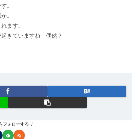
です。
題か。
られます。
が起きていますね。偶然？
biをフォローする