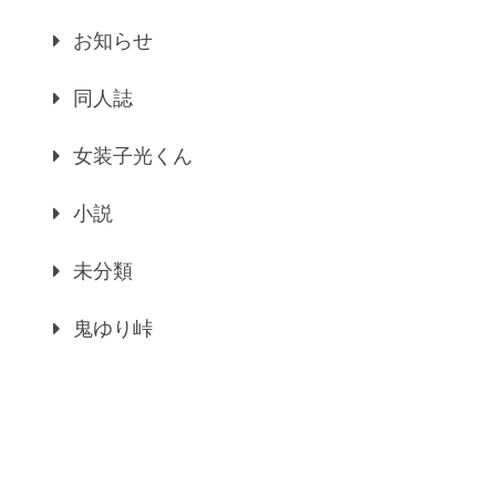
お知らせ
同人誌
女装子光くん
小説
未分類
鬼ゆり峠