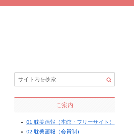
ご案内
01 耽美画報（本館・フリーサイト）
02 耽美画報（会員制）