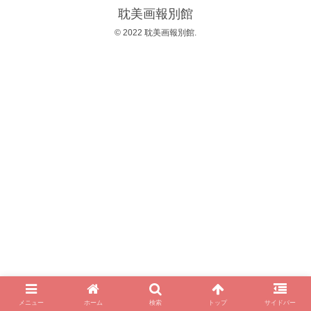
耽美画報別館
© 2022 耽美画報別館.
メニュー
ホーム
検索
トップ
サイドバー