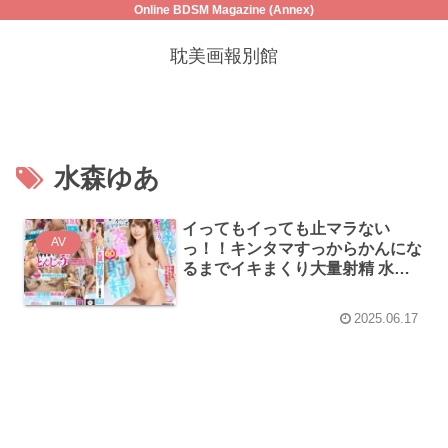
Online BDSM Magazine (Annex)
耽美画報別館
水森ゆあ
イってもイっても止マラない
AV
っ！！キンタマすっからかんにな
るまでイキまくり大量射精 水森
ゆあ
2025.06.17