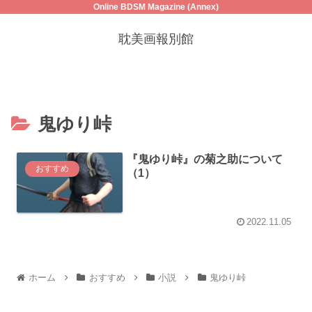
Online BDSM Magazine (Annex)
耽美画報別館
鬼ゆり峠
『鬼ゆり峠』の菊之助について
おすすめ
（1）
2022.11.05
ホーム
おすすめ
小説
鬼ゆり峠