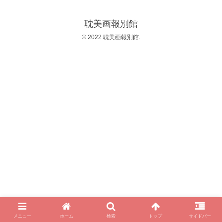
耽美画報別館
© 2022 耽美画報別館.
メニュー
ホーム
検索
トップ
サイドバー